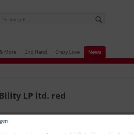
 & More
2nd Hand
Crazy Love
News
lity LP ltd. red
30,00 
ngen
inkl. MwSt.
zzg