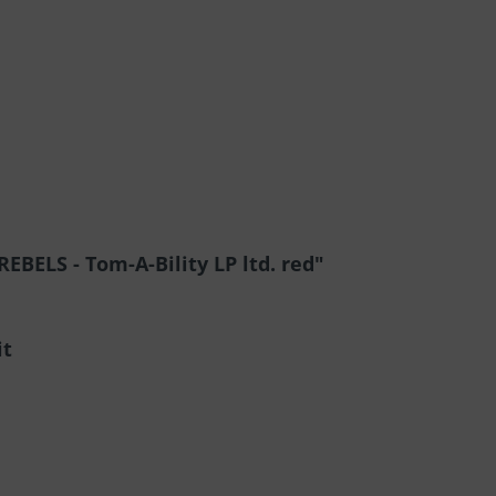
BELS - Tom-A-Bility LP ltd. red"
it