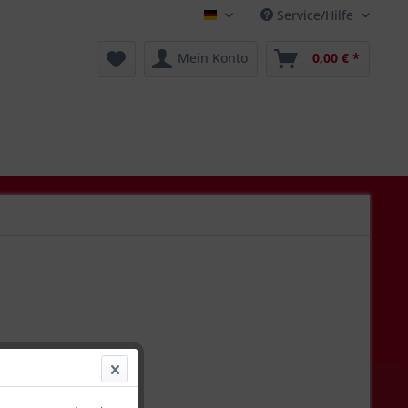
Service/Hilfe
Deutsch
Mein Konto
0,00 € *
€ *
l. Versandkosten