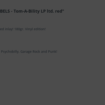
LS - Tom-A-Bility LP ltd. red"
d inlay! 180gr. Vinyl edition!
y Psychobilly, Garage Rock and Punk!