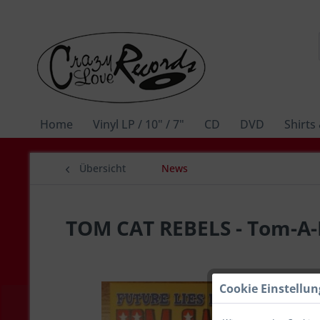
Home
Vinyl LP / 10" / 7"
CD
DVD
Shirts
Übersicht
News
TOM CAT REBELS - Tom-A-Bi
Cookie Einstellu