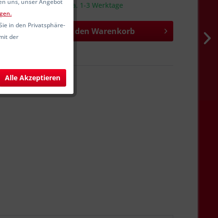
fen uns, unser Angebot
sandfertig, Lieferzeit ca. 1-3 Werktage
gen.
Sie in den Privatsphäre-
In den
Warenkorb
mit der
hen
Merken
SW12499
Alle Akzeptieren