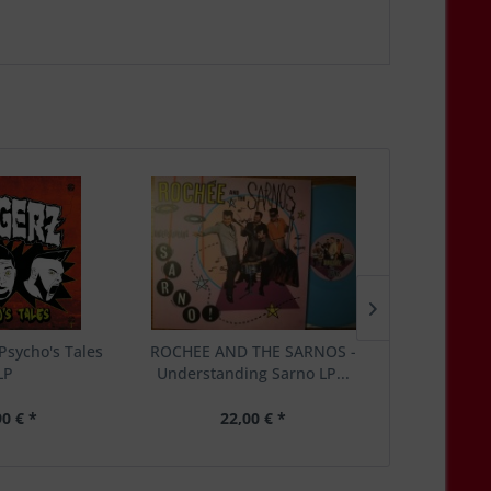
Psycho's Tales
ROCHEE AND THE SARNOS -
RICOCHETS 
LP
Understanding Sarno LP...
Shade L
90 € *
22,00 € *
24