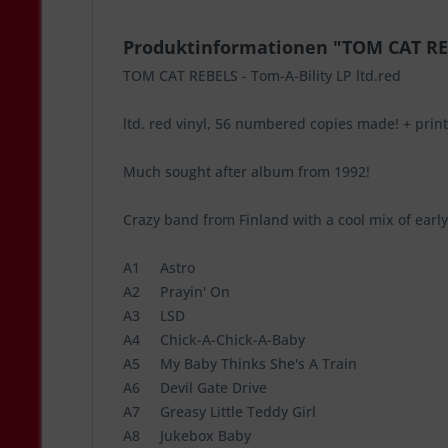
Produktinformationen "TOM CAT REBE
TOM CAT REBELS - Tom-A-Bility LP ltd.red
ltd. red vinyl, 56 numbered copies made! + printe
Much sought after album from 1992!
Crazy band from Finland with a cool mix of earl
A1 Astro
A2 Prayin' On
A3 LSD
A4 Chick-A-Chick-A-Baby
A5 My Baby Thinks She's A Train
A6 Devil Gate Drive
A7 Greasy Little Teddy Girl
A8 Jukebox Baby