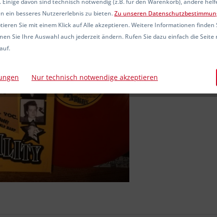
 Einige davon sind technisch notwendig (z.B. für den Warenkorb), andere hel
Sofort ver
n ein besseres Nutzererlebnis zu bieten.
Zu unseren Datenschutzbestimmun
ieren Sie mit einem Klick auf Alle akzeptieren. Weitere Informationen finden 
nen Sie Ihre Auswahl auch jederzeit ändern. Rufen Sie dazu einfach die Seite 
auf.
Vergleic
Artikel-Nr.:
lungen
Nur technisch notwendige akzeptieren