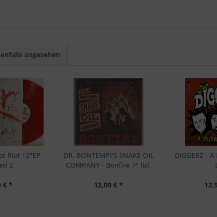
enfalls angesehen
t Riot 12"EP
DR. BONTEMPI'S SNAKE OIL
DIGGERZ - A 
red 2
COMPANY - Bonfire 7" ltd.
 € *
12,00 € *
12,