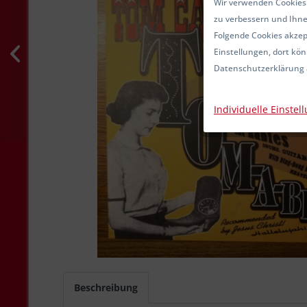
Wir verwenden Cookies.
zu verbessern und Ihne
Folgende Cookies akzept
Einstellungen, dort kön
Datenschutzerklärung 
Individuelle Einstel
Beschreibung