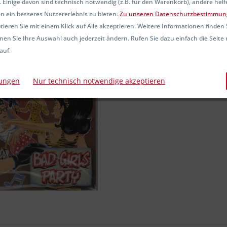
 Einige davon sind technisch notwendig (z.B. für den Warenkorb), andere hel
Sofort ver
n ein besseres Nutzererlebnis zu bieten.
Zu unseren Datenschutzbestimmun
ieren Sie mit einem Klick auf Alle akzeptieren. Weitere Informationen finden 
nen Sie Ihre Auswahl auch jederzeit ändern. Rufen Sie dazu einfach die Seite 
auf.
Vergleic
Artikel-Nr.:
lungen
Nur technisch notwendige akzeptieren