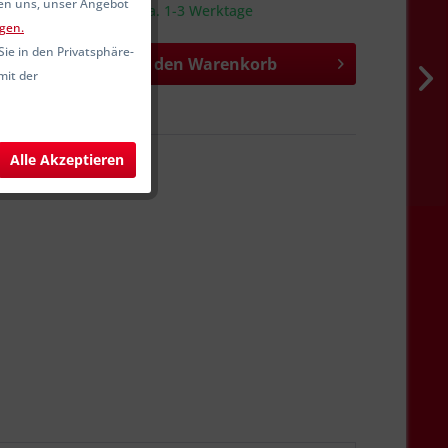
fen uns, unser Angebot
sandfertig, Lieferzeit ca. 1-3 Werktage
gen.
Sie in den Privatsphäre-
In den
Warenkorb
mit der
hen
Merken
SW14216
Alle Akzeptieren