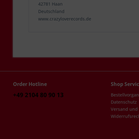
42781 Haan
Deutschland
www.crazyloverecords.de
Order Hotline
Shop Servi
+49 2104 80 90 13
Bestellvorga
Datenschutz
Versand und
Widerrufsrec