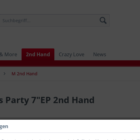
 & More
2nd Hand
Crazy Love
News
M 2nd Hand
s Party 7"EP 2nd Hand
9,00 €
ngen
inkl. MwSt.
zzg