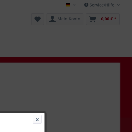
Service/Hilfe
Deutsch
Mein Konto
0,00 € *
 *
l. Versandkosten