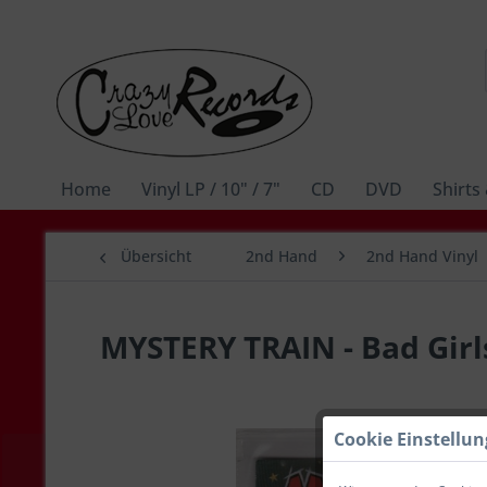
Home
Vinyl LP / 10" / 7"
CD
DVD
Shirts
Übersicht
2nd Hand
2nd Hand Vinyl
MYSTERY TRAIN - Bad Girl
Cookie Einstellu