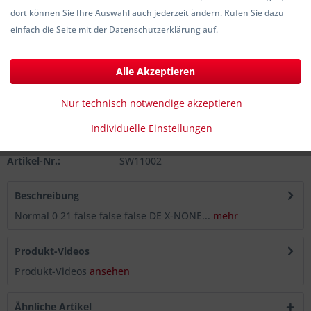
dort können Sie Ihre Auswahl auch jederzeit ändern. Rufen Sie dazu
5,90 € *
einfach die Seite mit der Datenschutzerklärung auf.
inkl. MwSt.
zzgl. Versandkosten
Sofort versandfertig, Lieferzeit ca. 1-3 Werktage
Alle Akzeptieren
In den
Warenkorb
Nur technisch notwendige akzeptieren
Individuelle Einstellungen
Merken
Artikel-Nr.:
SW11002
Beschreibung
Normal 0 21 false false false DE X-NONE...
mehr
Produkt-Videos
Produkt-Videos
ansehen
Ähnliche Artikel