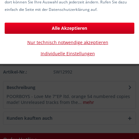
dort können Sie Ihre Auswahl auch jederzeit ändern. Rufen Sie dazu
15,00 € *
einfach die Seite mit der Datenschutzerklärung auf.
inkl. MwSt.
zzgl. Versandkosten
Sofort versandfertig, Lieferzeit ca. 1-3 Werktage
Alle Akzeptieren
In den
Warenkorb
Nur technisch notwendige akzeptieren
Individuelle Einstellungen
Merken
Artikel-Nr.:
SW12992
Beschreibung
POORBOYS - Love Me 7"EP ltd. orange 54 numbered copies
made! Unreleased tracks from the...
mehr
Kunden kauften auch