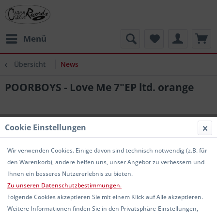
Menü
Übersicht
News
POORBOYS - Love Me 7"EP ltd. orange
Cookie Einstellungen
Wir verwenden Cookies. Einige davon sind technisch notwendig (z.B. für
den Warenkorb), andere helfen uns, unser Angebot zu verbessern und
Ihnen ein besseres Nutzererlebnis zu bieten.
Zu unseren Datenschutzbestimmungen.
Folgende Cookies akzeptieren Sie mit einem Klick auf Alle akzeptieren.
Weitere Informationen finden Sie in den Privatsphäre-Einstellungen,