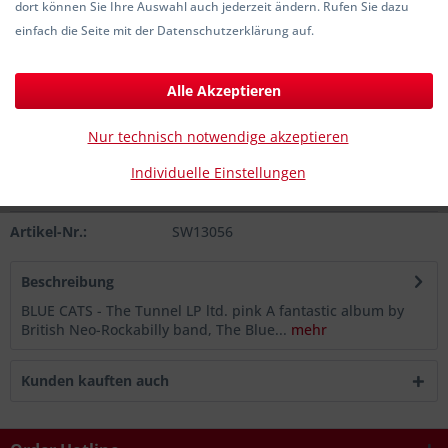
dort können Sie Ihre Auswahl auch jederzeit ändern. Rufen Sie dazu
24,00 € *
einfach die Seite mit der Datenschutzerklärung auf.
inkl. MwSt.
zzgl. Versandkosten
Sofort versandfertig, Lieferzeit ca. 1-3 Werktage
Alle Akzeptieren
In den
Warenkorb
Nur technisch notwendige akzeptieren
Individuelle Einstellungen
Merken
Artikel-Nr.:
SW13056
Beschreibung
BLUE CATS - The Tunnel LP ltd. pink A fantastic album by
British Neo-Rockabilly band, The Blue...
mehr
Kunden kauften auch