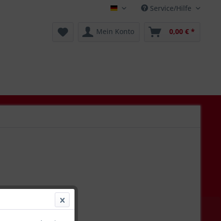
Service/Hilfe
Deutsch
Mein Konto
0,00 € *
€ *
l. Versandkosten