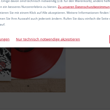
 Einige davon sind technisch notwendig (z.B. für den Warenkorb), andere hel
Sofort ver
n ein besseres Nutzererlebnis zu bieten.
Zu unseren Datenschutzbestimmun
ieren Sie mit einem Klick auf Alle akzeptieren. Weitere Informationen finden 
nen Sie Ihre Auswahl auch jederzeit ändern. Rufen Sie dazu einfach die Seite 
auf.
Vergleic
Artikel-Nr.:
lungen
Nur technisch notwendige akzeptieren