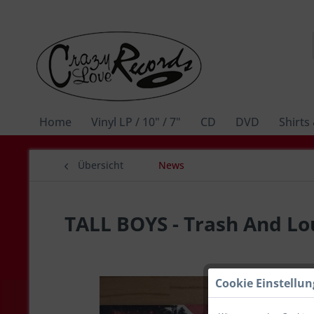
Home
Vinyl LP / 10" / 7"
CD
DVD
Shirts
Übersicht
News
TALL BOYS - Trash And Lou
Cookie Einstellu