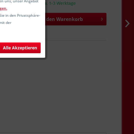
fen uns, unser Angebot
sandfertig, Lieferzeit ca. 1-3 Werktage
gen.
Sie in den Privatsphäre-
In den
Warenkorb
mit der
hen
Merken
SW13228
Alle Akzeptieren