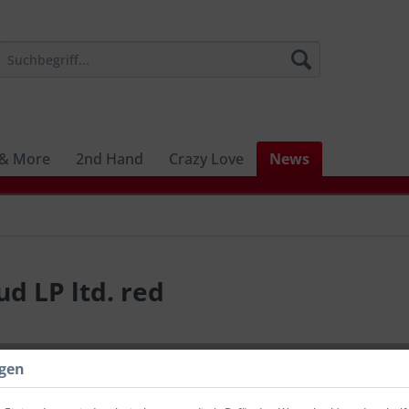
 & More
2nd Hand
Crazy Love
News
d LP ltd. red
20,00 
ngen
inkl. MwSt.
zzg