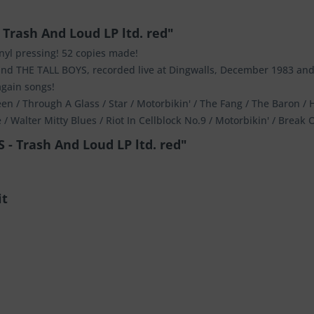
Trash And Loud LP ltd. red"
inyl pressing! 52 copies made!
and THE TALL BOYS, recorded live at Dingwalls, December 1983 and
again songs!
keen / Through A Glass / Star / Motorbikin' / The Fang / The Baron /
 Walter Mitty Blues / Riot In Cellblock No.9 / Motorbikin' / Break
- Trash And Loud LP ltd. red"
it