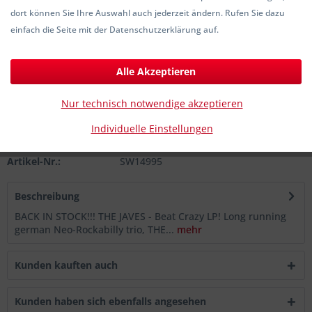
dort können Sie Ihre Auswahl auch jederzeit ändern. Rufen Sie dazu
20,00 € *
einfach die Seite mit der Datenschutzerklärung auf.
inkl. MwSt.
zzgl. Versandkosten
Sofort versandfertig, Lieferzeit ca. 1-3 Werktage
Alle Akzeptieren
In den
Warenkorb
Nur technisch notwendige akzeptieren
Individuelle Einstellungen
Merken
Artikel-Nr.:
SW14995
Beschreibung
BACK IN STOCK!!! THE JAVES - Beat Crazy LP! Long running
german Neo-Rockabilly trio, THE...
mehr
Kunden kauften auch
Kunden haben sich ebenfalls angesehen