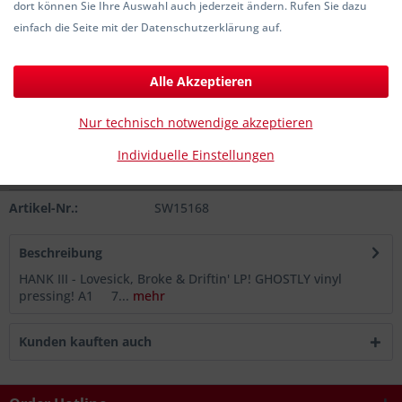
dort können Sie Ihre Auswahl auch jederzeit ändern. Rufen Sie dazu
42,00 € *
einfach die Seite mit der Datenschutzerklärung auf.
inkl. MwSt.
zzgl. Versandkosten
Sofort versandfertig, Lieferzeit ca. 1-3 Werktage
Alle Akzeptieren
In den
Warenkorb
Nur technisch notwendige akzeptieren
Individuelle Einstellungen
Merken
Artikel-Nr.:
SW15168
Beschreibung
HANK III - Lovesick, Broke & Driftin' LP! GHOSTLY vinyl
pressing! A1 7...
mehr
Kunden kauften auch