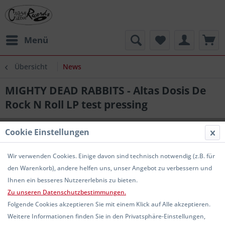
Menü
Übersicht
News
MIGHTY DEAD RABBITS - Altas Dosis De
Rock N Roll LP test pressing
Cookie Einstellungen
Wir verwenden Cookies. Einige davon sind technisch notwendig (z.B. für
den Warenkorb), andere helfen uns, unser Angebot zu verbessern und
Ihnen ein besseres Nutzererlebnis zu bieten.
Zu unseren Datenschutzbestimmungen.
Folgende Cookies akzeptieren Sie mit einem Klick auf Alle akzeptieren.
Weitere Informationen finden Sie in den Privatsphäre-Einstellungen,