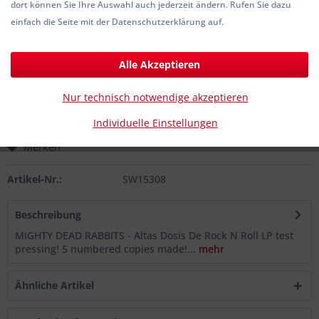
dort können Sie Ihre Auswahl auch jederzeit ändern. Rufen Sie dazu
einfach die Seite mit der Datenschutzerklärung auf.
45,00 € *
inkl. MwSt.
zzgl. Versandkosten
Alle Akzeptieren
Sofort versandfertig, Lieferzeit ca. 1-3 Werktage
Nur technisch notwendige akzeptieren
In den
Warenkorb
Individuelle Einstellungen
Merken
Artikel-Nr.:
SW15308
Beschreibung
MIGHTY DEAD RABBITS - Altas Dosis De Rock N Roll LP test
pressing! 5 numbered copies made!...
mehr
Ähnliche Artikel