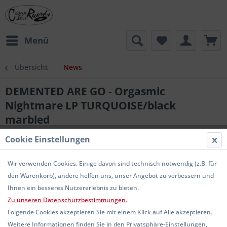
Menü
Übersicht
News
DEMENTED ARE GO - Orgasmic
Nightmare LP TURQUOISE/black
marbled
Cookie Einstellungen
Wir verwenden Cookies. Einige davon sind technisch notwendig (z.B. für
den Warenkorb), andere helfen uns, unser Angebot zu verbessern und
Ihnen ein besseres Nutzererlebnis zu bieten.
Zu unseren Datenschutzbestimmungen.
Folgende Cookies akzeptieren Sie mit einem Klick auf Alle akzeptieren.
Weitere Informationen finden Sie in den Privatsphäre-Einstellungen,