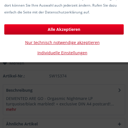
dort können Sie Ihre Auswahl auch jederzeit ändern. Rufen Sie dazu
einfach die Seite mit der Datenschutzerklärung auf.
25,00 € *
inkl. MwSt.
zzgl. Versandkosten
Alle Akzeptieren
Sofort versandfertig, Lieferzeit ca. 1-3 Werktage
Nur technisch notwendige akzeptieren
In den
Warenkorb
Individuelle Einstellungen
Merken
Artikel-Nr.:
SW15374
Beschreibung
DEMENTED ARE GO - Orgasmic Nightmare LP
turquoise/black marbled! + exclusive DIN A4 postcard!...
mehr
Ähnliche Artikel