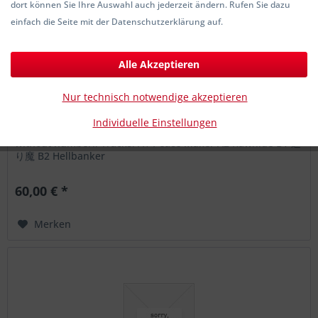
dort können Sie Ihre Auswahl auch jederzeit ändern. Rufen Sie dazu
einfach die Seite mit der Datenschutzerklärung auf.
Alle Akzeptieren
HELLBANKER - Peace Maker 7"EP 2nd Hand
Nur technisch notwendige akzeptieren
HELLBANKER - Peace Maker 7"EP 2nd Hand! Condition
Individuelle Einstellungen
excellent! ltd. to just 100 copies! But this is a promo copy
without number!! Tracks: A1 Peace Maker A2 Rawhide B1 通
り魔 B2 Hellbanker
60,00 € *
Merken