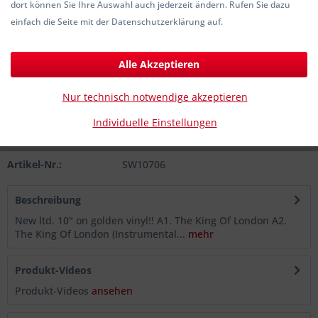
dort können Sie Ihre Auswahl auch jederzeit ändern. Rufen Sie dazu
21,00 € *
einfach die Seite mit der Datenschutzerklärung auf.
inkl. MwSt.
zzgl. Versandkosten
Sofort versandfertig, Lieferzeit ca. 1-3 Werktage
Alle Akzeptieren
In den
Warenkorb
Nur technisch notwendige akzeptieren
Individuelle Einstellungen
Merken
Artikel-Nr.:
SW10706
Beschreibung
New ltd. 10" on golden vinyl!! A1. The King Of London A2.
The King Of London (Instrumental...
mehr
Produkt-Videos
Produkt-Videos
ansehen