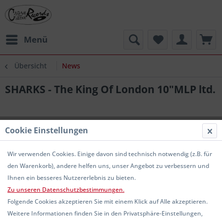
Menü
Übersicht
News
SHARKS - The King Of London 10"MLP ltd.
Cookie Einstellungen
Wir verwenden Cookies. Einige davon sind technisch notwendig (z.B. für
den Warenkorb), andere helfen uns, unser Angebot zu verbessern und
Ihnen ein besseres Nutzererlebnis zu bieten.
Zu unseren Datenschutzbestimmungen.
Folgende Cookies akzeptieren Sie mit einem Klick auf Alle akzeptieren.
Weitere Informationen finden Sie in den Privatsphäre-Einstellungen,