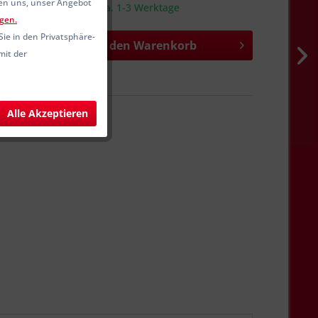
fen uns, unser Angebot
sandfertig, Lieferzeit ca. 1-3 Werktage
gen.
Sie in den Privatsphäre-
In den
Warenkorb
mit der
hen
Merken
SW11556
Alle Akzeptieren