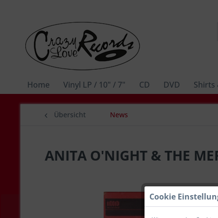
Home
Vinyl LP / 10" / 7"
CD
DVD
Shirts
Übersicht
News
ANITA O'NIGHT & THE ME
Cookie Einstellu