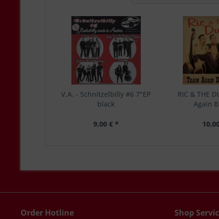
V.A. - Schnitzelbilly #6 7"EP
RIC & THE DU
black
Again B
9,00 € *
10,00
Order Hotline
Shop Servi