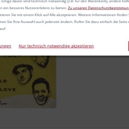
 Einige davon sind technisch notwendig (z.B. für den Warenkorb), andere hel
Sofort ver
n ein besseres Nutzererlebnis zu bieten.
Zu unseren Datenschutzbestimmun
ieren Sie mit einem Klick auf Alle akzeptieren. Weitere Informationen finden 
nen Sie Ihre Auswahl auch jederzeit ändern. Rufen Sie dazu einfach die Seite 
auf.
Vergleic
Artikel-Nr.:
lungen
Nur technisch notwendige akzeptieren