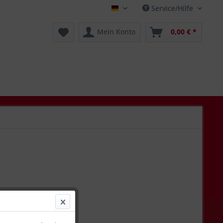
Service/Hilfe
Deutsch
Mein Konto
0,00 € *
 *
l. Versandkosten