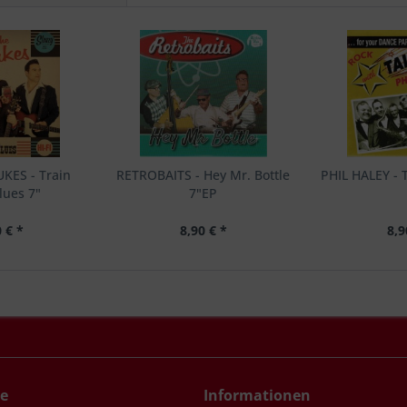
KES - Train
RETROBAITS - Hey Mr. Bottle
PHIL HALEY - 
lues 7"
7"EP
 € *
8,90 € *
8,9
ce
Informationen