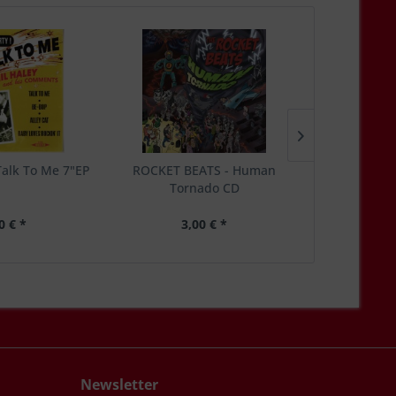
Talk To Me 7"EP
ROCKET BEATS - Human
VIOLETZ -
Tornado CD
0 € *
3,00 € *
5,
Newsletter