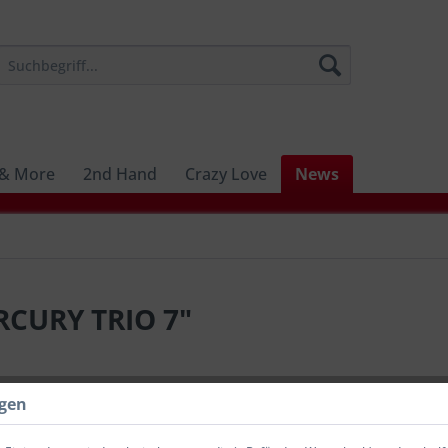
 & More
2nd Hand
Crazy Love
News
RCURY TRIO 7"
8,90 €
ngen
inkl. MwSt.
zzg