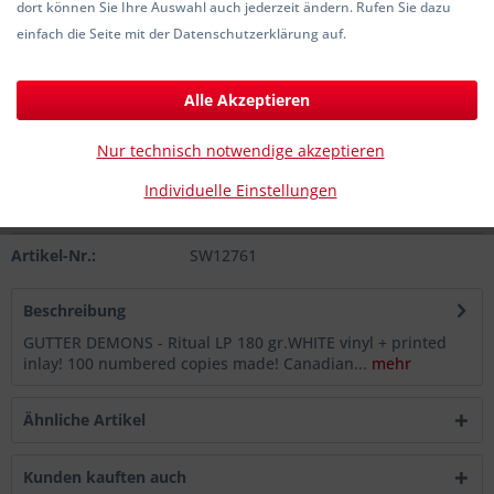
dort können Sie Ihre Auswahl auch jederzeit ändern. Rufen Sie dazu
25,00 € *
einfach die Seite mit der Datenschutzerklärung auf.
inkl. MwSt.
zzgl. Versandkosten
Sofort versandfertig, Lieferzeit ca. 1-3 Werktage
Alle Akzeptieren
In den
Warenkorb
Nur technisch notwendige akzeptieren
Individuelle Einstellungen
Merken
Artikel-Nr.:
SW12761
Beschreibung
GUTTER DEMONS - Ritual LP 180 gr.WHITE vinyl + printed
inlay! 100 numbered copies made! Canadian...
mehr
Ähnliche Artikel
Kunden kauften auch