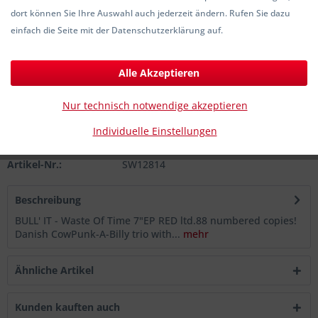
dort können Sie Ihre Auswahl auch jederzeit ändern. Rufen Sie dazu
9,00 € *
einfach die Seite mit der Datenschutzerklärung auf.
inkl. MwSt.
zzgl. Versandkosten
Sofort versandfertig, Lieferzeit ca. 1-3 Werktage
Alle Akzeptieren
In den
Warenkorb
Nur technisch notwendige akzeptieren
Individuelle Einstellungen
Merken
Artikel-Nr.:
SW12814
Beschreibung
BULL' IT - Waste Of Time 7"EP RED ltd.88 numbered copies!
Danish CowPunk-A-Billy trio with...
mehr
Ähnliche Artikel
Kunden kauften auch