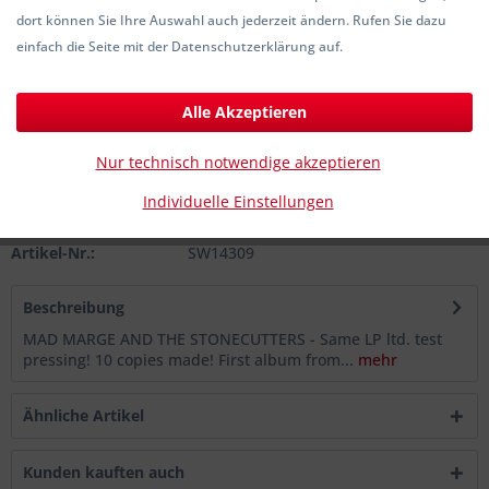
dort können Sie Ihre Auswahl auch jederzeit ändern. Rufen Sie dazu
35,00 € *
einfach die Seite mit der Datenschutzerklärung auf.
inkl. MwSt.
zzgl. Versandkosten
Sofort versandfertig, Lieferzeit ca. 1-3 Werktage
Alle Akzeptieren
In den
Warenkorb
Nur technisch notwendige akzeptieren
Individuelle Einstellungen
Merken
Artikel-Nr.:
SW14309
Beschreibung
MAD MARGE AND THE STONECUTTERS - Same LP ltd. test
pressing! 10 copies made! First album from...
mehr
Ähnliche Artikel
Kunden kauften auch