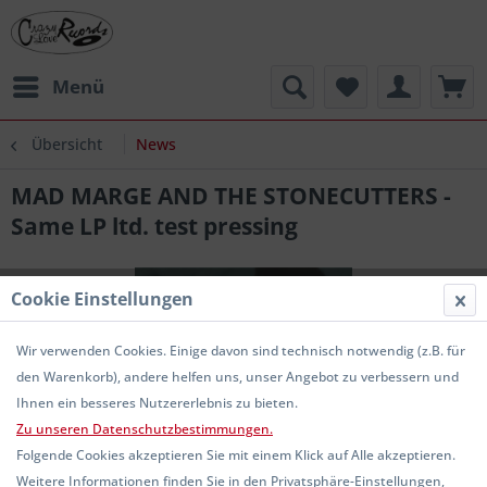
Menü
Übersicht
News
MAD MARGE AND THE STONECUTTERS -
Same LP ltd. test pressing
Cookie Einstellungen
Wir verwenden Cookies. Einige davon sind technisch notwendig (z.B. für
den Warenkorb), andere helfen uns, unser Angebot zu verbessern und
Ihnen ein besseres Nutzererlebnis zu bieten.
Zu unseren Datenschutzbestimmungen.
Folgende Cookies akzeptieren Sie mit einem Klick auf Alle akzeptieren.
Weitere Informationen finden Sie in den Privatsphäre-Einstellungen,