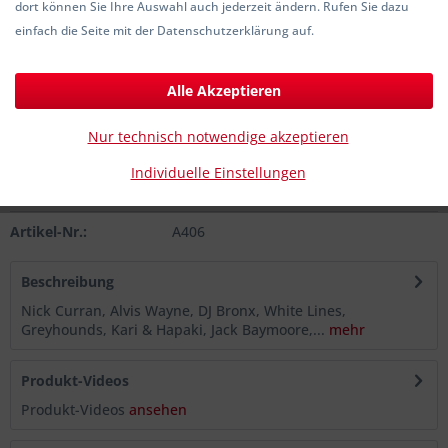
dort können Sie Ihre Auswahl auch jederzeit ändern. Rufen Sie dazu
7,50 € *
einfach die Seite mit der Datenschutzerklärung auf.
inkl. MwSt.
zzgl. Versandkosten
Sofort versandfertig, Lieferzeit ca. 1-3 Werktage
Alle Akzeptieren
In den
Warenkorb
Nur technisch notwendige akzeptieren
Individuelle Einstellungen
Merken
Artikel-Nr.:
A406
Beschreibung
Nick Curran, Alvis Wayne, DJ Bronx, White Lines,
Greyhounds, Kari & Hapaki, Jack Baymoore,...
mehr
Produkt-Videos
Produkt-Videos
ansehen