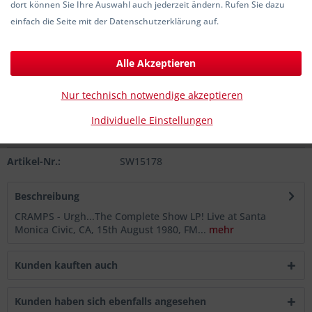
dort können Sie Ihre Auswahl auch jederzeit ändern. Rufen Sie dazu
26,00 € *
einfach die Seite mit der Datenschutzerklärung auf.
inkl. MwSt.
zzgl. Versandkosten
Sofort versandfertig, Lieferzeit ca. 1-3 Werktage
Alle Akzeptieren
In den
Warenkorb
Nur technisch notwendige akzeptieren
Individuelle Einstellungen
Merken
Artikel-Nr.:
SW15178
Beschreibung
CRAMPS - Urgh...The Complete Show LP! Live at Santa
Monica Civic, CA, 15th August 1980, FM...
mehr
Kunden kauften auch
Kunden haben sich ebenfalls angesehen