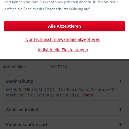
dort können Sie Ihre Auswahl auch jederzeit ändern. Rufen Sie dazu
9,90 € *
einfach die Seite mit der Datenschutzerklärung auf.
inkl. MwSt.
zzgl. Versandkosten
Sofort versandfertig, Lieferzeit ca. 1-3 Werktage
Alle Akzeptieren
In den
Warenkorb
Nur technisch notwendige akzeptieren
Individuelle Einstellungen
Merken
Artikel-Nr.:
SW15320
Beschreibung
MARK & THE SLUM DOGS - The Black Room Destitute CD!
Mark and The Slum Dogs are an edgy...
mehr
Ähnliche Artikel
Kunden kauften auch