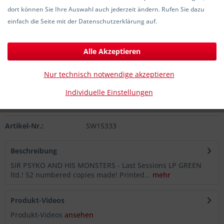
dort können Sie Ihre Auswahl auch jederzeit ändern. Rufen Sie dazu
27,00 € *
einfach die Seite mit der Datenschutzerklärung auf.
inkl. MwSt.
zzgl. Versandkosten
Sofort versandfertig, Lieferzeit ca. 1-3 Werktage
Alle Akzeptieren
Nur technisch notwendige akzeptieren
In den
Warenkorb
Individuelle Einstellungen
Merken
Artikel-Nr.:
SW15333
Beschreibung
SIR PSYKO AND HIS MONSTERS - Last Sessions LP GREEN
ltd.! 52 numbered copies made! Printed...
mehr
Produkt-Videos
Produkt-Videos
ansehen