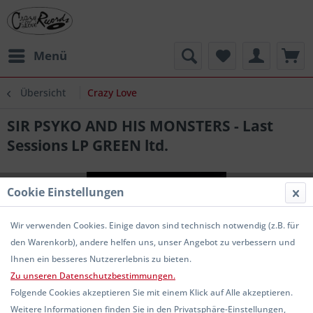
Menü
Übersicht
Crazy Love
SIR PSYKO AND HIS MONSTERS - Last
Sessions LP GREEN ltd.
Cookie Einstellungen
Wir verwenden Cookies. Einige davon sind technisch notwendig (z.B. für
den Warenkorb), andere helfen uns, unser Angebot zu verbessern und
Ihnen ein besseres Nutzererlebnis zu bieten.
Zu unseren Datenschutzbestimmungen.
Folgende Cookies akzeptieren Sie mit einem Klick auf Alle akzeptieren.
Weitere Informationen finden Sie in den Privatsphäre-Einstellungen,