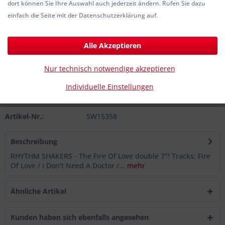
dort können Sie Ihre Auswahl auch jederzeit ändern. Rufen Sie dazu
30,00 € *
einfach die Seite mit der Datenschutzerklärung auf.
inkl. MwSt.
zzgl. Versandkosten
Sofort versandfertig, Lieferzeit ca. 1-3 Werktage
Alle Akzeptieren
In den
Warenkorb
Nur technisch notwendige akzeptieren
Individuelle Einstellungen
Merken
Artikel-Nr.:
SW15358
Beschreibung
RHYTHM SHAKERS - The Fire Of Love double 7"! Tracks: Fire
Of Love / I Don't Need A Doctor /...
mehr
Ähnliche Artikel
Kunden haben sich ebenfalls angesehen