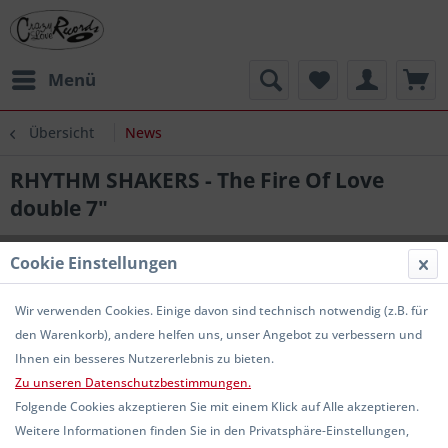
Menü
Übersicht
News
RHYTHM SHAKERS - The Fire Of Love
double 7"
Cookie Einstellungen
Wir verwenden Cookies. Einige davon sind technisch notwendig (z.B. für
den Warenkorb), andere helfen uns, unser Angebot zu verbessern und
Ihnen ein besseres Nutzererlebnis zu bieten.
Zu unseren Datenschutzbestimmungen.
Folgende Cookies akzeptieren Sie mit einem Klick auf Alle akzeptieren.
Weitere Informationen finden Sie in den Privatsphäre-Einstellungen,