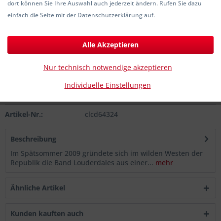
dort können Sie Ihre Auswahl auch jederzeit ändern. Rufen Sie dazu
2,00 € *
einfach die Seite mit der Datenschutzerklärung auf.
inkl. MwSt.
zzgl. Versandkosten
Sofort versandfertig, Lieferzeit ca. 1-3 Werktage
Alle Akzeptieren
In den
Warenkorb
Nur technisch notwendige akzeptieren
Individuelle Einstellungen
Merken
Artikel-Nr.:
clcd64324
Beschreibung
Im Spätsommer 2009 gründete sich im wilden Westen der
Republik die Band Louderdales aus einer...
mehr
Ähnliche Artikel
Kunden kauften auch