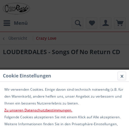
Menü
Übersicht
Crazy Love
LOUDERDALES - Songs Of No Return CD
Cookie Einstellungen
Wir verwenden Cookies. Einige davon sind technisch notwendig (z.B. für
den Warenkorb), andere helfen uns, unser Angebot zu verbessern und
Ihnen ein besseres Nutzererlebnis zu bieten.
Zu unseren Datenschutzbestimmungen.
Folgende Cookies akzeptieren Sie mit einem Klick auf Alle akzeptieren.
Weitere Informationen finden Sie in den Privatsphäre-Einstellungen,