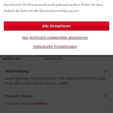
dort können Sie Ihre Auswahl auch jederzeit ändern. Rufen Sie dazu
8,00 € *
einfach die Seite mit der Datenschutzerklärung auf.
inkl. MwSt.
zzgl. Versandkosten
Sofort versandfertig, Lieferzeit ca. 1-3 Werktage
Alle Akzeptieren
In den
Warenkorb
Nur technisch notwendige akzeptieren
Individuelle Einstellungen
Merken
Artikel-Nr.:
CLCD64338
Beschreibung
South german Psychobilly trio, THE GRAVE STOMPERS, with
their 5th studio album! Grave...
mehr
Produkt-Videos
Produkt-Videos
ansehen