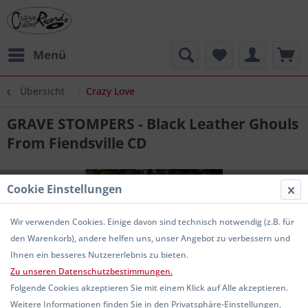
Menü
Übersicht
Crazy Love
GRAVE STOMPERS - Black Leather Ghouls
From Fiendsville CD
Cookie Einstellungen
Wir verwenden Cookies. Einige davon sind technisch notwendig (z.B. für
den Warenkorb), andere helfen uns, unser Angebot zu verbessern und
Ihnen ein besseres Nutzererlebnis zu bieten.
Zu unseren Datenschutzbestimmungen.
Folgende Cookies akzeptieren Sie mit einem Klick auf Alle akzeptieren.
Weitere Informationen finden Sie in den Privatsphäre-Einstellungen,