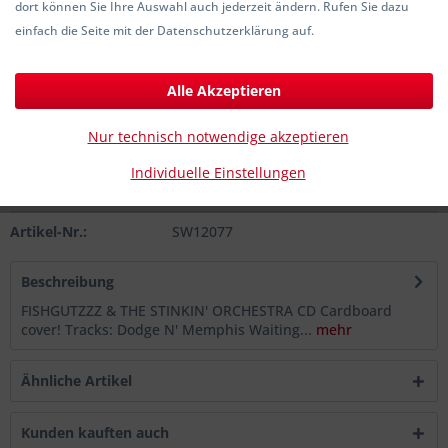
dort können Sie Ihre Auswahl auch jederzeit ändern. Rufen Sie dazu
4,50 € *
einfach die Seite mit der Datenschutzerklärung auf.
inkl. MwSt.
zzgl. Versandkosten
Sofort versandfertig, Lieferzeit ca. 1-3 Werktage
Alle Akzeptieren
In den
Warenkorb
Nur technisch notwendige akzeptieren
Individuelle Einstellungen
Merken
Artikel-Nr.:
SW12077
Beschreibung
FISHGUTZZZ & THE STINKIN' ORCHESTRA CD Cardboard
cover! Tracks: Dodge N' Memphis Waiting...
mehr
Ähnliche Artikel
Kunden kauften auch