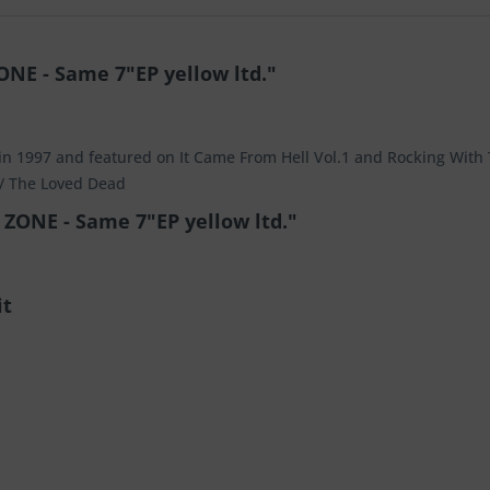
NE - Same 7"EP yellow ltd."
 in 1997 and featured on It Came From Hell Vol.1 and Rocking With 
 / The Loved Dead
ZONE - Same 7"EP yellow ltd."
it