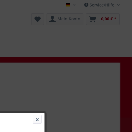
Service/Hilfe
Deutsch
Mein Konto
0,00 € *
€ *
l. Versandkosten