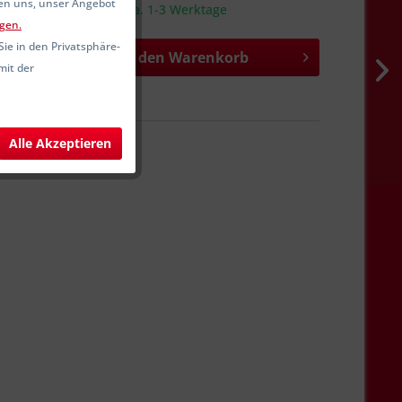
fen uns, unser Angebot
sandfertig, Lieferzeit ca. 1-3 Werktage
gen.
Sie in den Privatsphäre-
In den
Warenkorb
mit der
hen
Merken
SW12343
Alle Akzeptieren