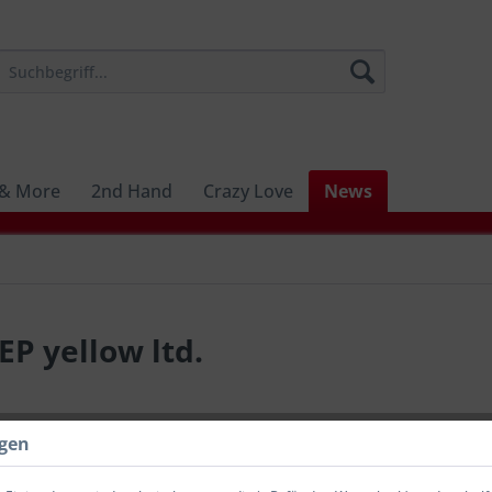
 & More
2nd Hand
Crazy Love
News
P yellow ltd.
10,00 
ngen
inkl. MwSt.
zzg