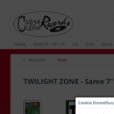
Home
Vinyl LP / 10" / 7"
CD
DVD
Shirts
Übersicht
News
TWILIGHT ZONE - Same 7"E
Cookie Einstellu