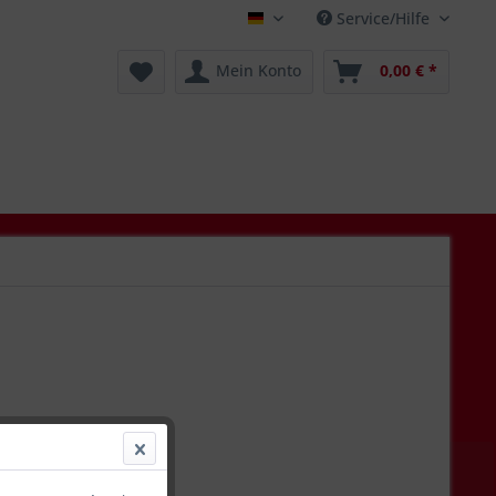
Service/Hilfe
Deutsch
Mein Konto
0,00 € *
€ *
l. Versandkosten