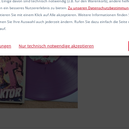
 Einige davon sind technisch notwendig (z.B. für den Warenkorb), andere hel
Sofort ver
n ein besseres Nutzererlebnis zu bieten.
Zu unseren Datenschutzbestimmun
ieren Sie mit einem Klick auf Alle akzeptieren. Weitere Informationen finden 
nen Sie Ihre Auswahl auch jederzeit ändern. Rufen Sie dazu einfach die Seite 
auf.
Vergleic
Artikel-Nr.:
lungen
Nur technisch notwendige akzeptieren