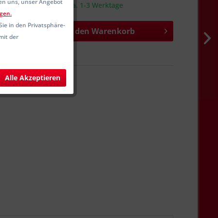
fen uns, unser Angebot
sandfertig, Lieferzeit ca. 1-3 Werktage
gen.
Sie in den Privatsphäre-
In den
Warenkorb
mit der
hen
Merken
SW13480
Alle Akzeptieren