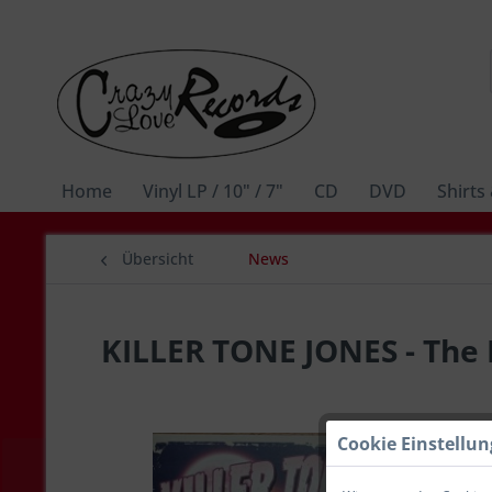
Home
Vinyl LP / 10" / 7"
CD
DVD
Shirts
Übersicht
News
KILLER TONE JONES - The R
Cookie Einstellu