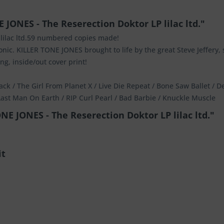
JONES - The Reserection Doktor LP lilac ltd."
lilac ltd.59 numbered copies made!
 tonic. KILLER TONE JONES brought to life by the great Steve Jeffery
ng, inside/out cover print!
ack / The Girl From Planet X / Live Die Repeat / Bone Saw Ballet /
 Last Man On Earth / RIP Curl Pearl / Bad Barbie / Knuckle Muscle
E JONES - The Reserection Doktor LP lilac ltd."
it