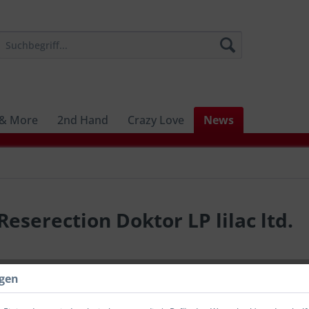
 & More
2nd Hand
Crazy Love
News
eserection Doktor LP lilac ltd.
26,00 
ngen
inkl. MwSt.
zzg