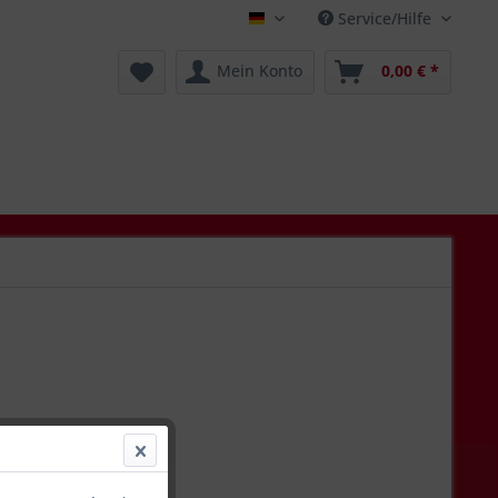
Service/Hilfe
Deutsch
Mein Konto
0,00 € *
 *
l. Versandkosten