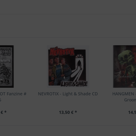
OT Fanzine #
NEVROTIX - Light & Shade CD
HANGMEN -
6
Groo
 € *
13,50 € *
14,