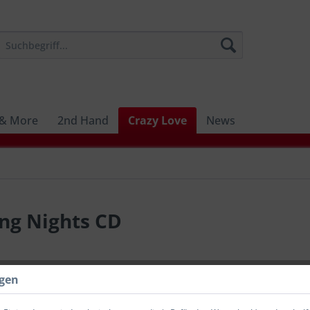
 & More
2nd Hand
Crazy Love
News
ing Nights CD
7,90 €
ngen
inkl. MwSt.
zzg