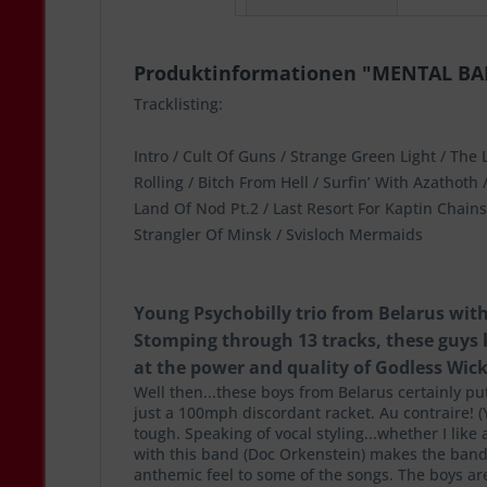
Produktinformationen "MENTAL BAIT 
Tracklisting:
Intro / Cult Of Guns / Strange Green Light / The 
Rolling / Bitch From Hell / Surfin’ With Azathoth
Land Of Nod Pt.2 / Last Resort For Kaptin Chain
Strangler Of Minsk / Svisloch Mermaids
Young Psychobilly trio from Belarus with
Stomping through 13 tracks, these guys
at the power and quality of Godless Wick
Well then...these boys from Belarus certainly pu
just a 100mph discordant racket. Au contraire! (Y
tough. Speaking of vocal styling...whether I like
with this band (Doc Orkenstein) makes the band!
anthemic feel to some of the songs. The boys are