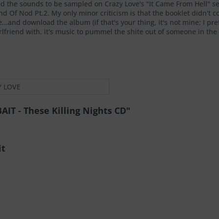
ed the sounds to be sampled on Crazy Love's "It Came From Hell" se
d Of Nod Pt.2. My only minor criticism is that the booklet didn't c
.and download the album (if that's your thing, it's not mine; I pre
irlfriend with, it's music to pummel the shite out of someone in the
Y LOVE
IT - These Killing Nights CD"
it