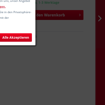
fen uns, unser Angebot
sandfertig, Lieferzeit ca. 1-3 Werktage
gen.
Sie in den Privatsphäre-
In den
Warenkorb
mit der
hen
Merken
CLCD64346
Alle Akzeptieren