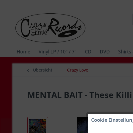
Home
Vinyl LP / 10" / 7"
CD
DVD
Shirts
Übersicht
Crazy Love
MENTAL BAIT - These Kill
Cookie Einstellu