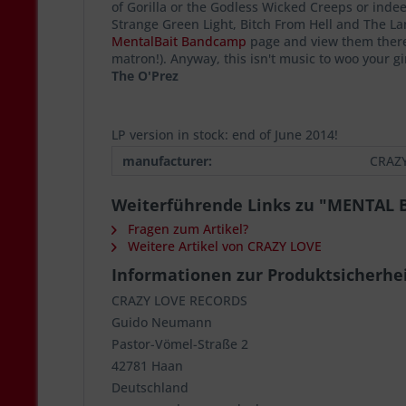
of Gorilla or the Godless Wicked Creeps or inde
Strange Green Light, Bitch From Hell and The Lan
MentalBait Bandcamp
page and view them there..
matron!). Anyway, this isn't music to woo your g
The O'Prez
LP version in stock: end of June 2014!
manufacturer:
CRAZ
Weiterführende Links zu "MENTAL BA
Fragen zum Artikel?
Weitere Artikel von CRAZY LOVE
Informationen zur Produktsicherhe
CRAZY LOVE RECORDS
Guido Neumann
Pastor-Vömel-Straße 2
42781 Haan
Deutschland