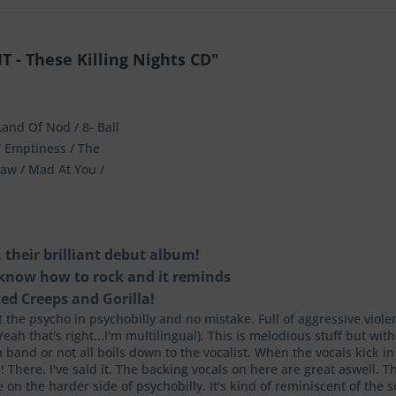
- These Killing Nights CD"
Land Of Nod / 8- Ball
 / Emptiness / The
saw / Mad At You /
 their brilliant debut album!
 know how to rock and it reminds
ed Creeps and Gorilla!
t the psycho in psychobilly and no mistake. Full of aggressive viole
eah that's right...I'm multilingual). This is melodious stuff but wi
 a band or not all boils down to the vocalist. When the vocals kick i
 There. I've said it. The backing vocals on here are great aswell.
 on the harder side of psychobilly. It's kind of reminiscent of the