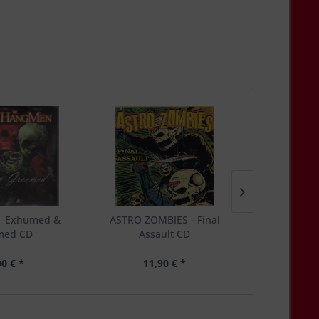
 Exhumed &
ASTRO ZOMBIES - Final
MINESTOM
med CD
Assault CD
Mags & B
90 € *
11,90 € *
5,