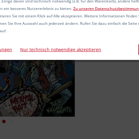
 Einige davon sind technisch notwendig (z.B. für den Warenkorb), andere hel
Sofort ver
n ein besseres Nutzererlebnis zu bieten.
Zu unseren Datenschutzbestimmun
ieren Sie mit einem Klick auf Alle akzeptieren. Weitere Informationen finden 
nen Sie Ihre Auswahl auch jederzeit ändern. Rufen Sie dazu einfach die Seite 
auf.
Vergleic
Artikel-Nr.:
lungen
Nur technisch notwendige akzeptieren