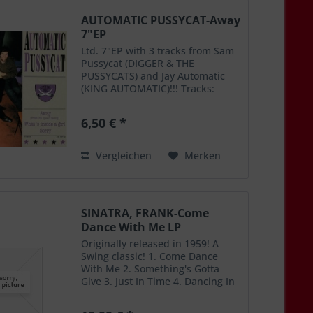
AUTOMATIC PUSSYCAT-Away
7"EP
Ltd. 7"EP with 3 tracks from Sam
Pussycat (DIGGER & THE
PUSSYCATS) and Jay Automatic
(KING AUTOMATIC)!!! Tracks:
Away / What's Inside A Girl / Sorry
6,50 € *
Vergleichen
Merken
SINATRA, FRANK-Come
Dance With Me LP
Originally released in 1959! A
Swing classic! 1. Come Dance
With Me 2. Something's Gotta
Give 3. Just In Time 4. Dancing In
The Dark 5. Too Close For Comfort
6. I Could Have Danced All Night