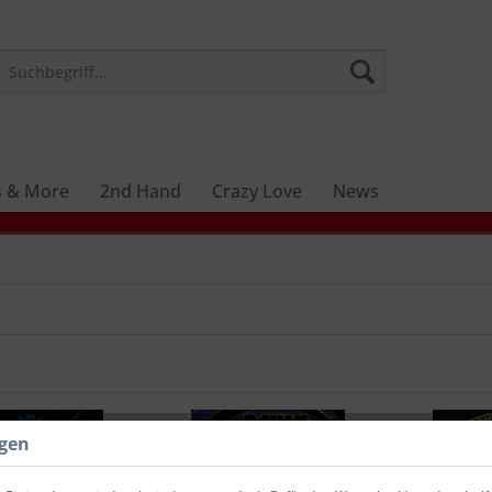
s & More
2nd Hand
Crazy Love
News
ngen