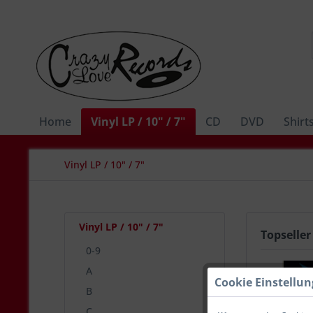
Home
Vinyl LP / 10" / 7"
CD
DVD
Shirt
Vinyl LP / 10" / 7"
Vinyl LP / 10" / 7"
Topseller
0-9
A
Cookie Einstellu
TIPP!
B
C