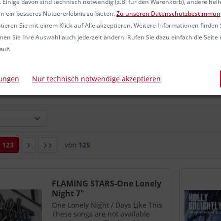
 Einige davon sind technisch notwendig (z.B. für den Warenkorb), andere hel
n ein besseres Nutzererlebnis zu bieten.
Zu unseren Datenschutzbestimmun
ieren Sie mit einem Klick auf Alle akzeptieren. Weitere Informationen finden 
nen Sie Ihre Auswahl auch jederzeit ändern. Rufen Sie dazu einfach die Seite 
- So Nice To Be
BLUE ROCKIN' - Back To
NEKROMANT
auf.
icked LP
Blue LP
24,00 € *
10,00 € *
10
lungen
Nur technisch notwendige akzeptieren
123
von
125
FLAMING STARS-One Lonely
Night 7"
One Lonely Night / Days Like This
These songs are not available