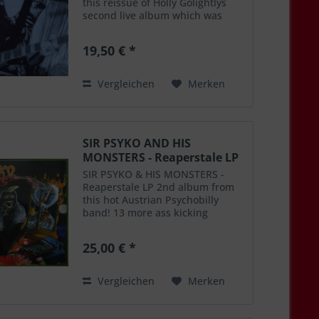
this reissue of Holly Golightlys
second live album which was
originally released in 2004 on CD
only on the Sympathy For The
19,50 € *
Record Industry label in the USA,
now finally...
Vergleichen
Merken
SIR PSYKO AND HIS
MONSTERS - Reaperstale LP
SIR PSYKO & HIS MONSTERS -
Reaperstale LP 2nd album from
this hot Austrian Psychobilly
band! 13 more ass kicking
Psychobilly tunes, mixed and
produced by P. Paul Fenech! 1.
25,00 € *
On the Road 2. King of the
Swamp 3. Nightmare 4. Fucker 5.
Angel...
Vergleichen
Merken