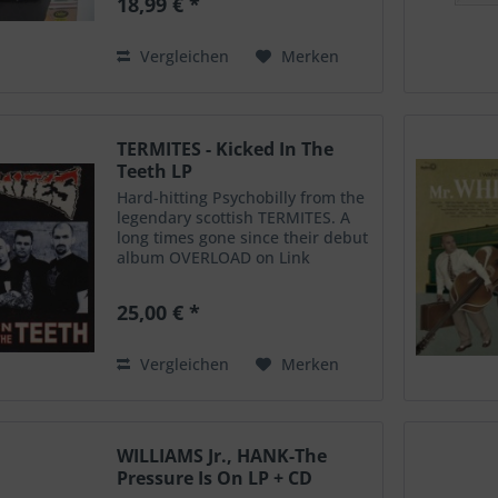
18,99 € *
Mandalay 7. B1: Let's Get Away
From It All 8. B2:...
Vergleichen
Merken
TERMITES - Kicked In The
Teeth LP
Hard-hitting Psychobilly from the
legendary scottish TERMITES. A
long times gone since their debut
album OVERLOAD on Link
Records in 1989 and we are
proud to release their second
25,00 € *
album about 20 years later. They
have added Johnny...
Vergleichen
Merken
WILLIAMS Jr., HANK-The
Pressure Is On LP + CD