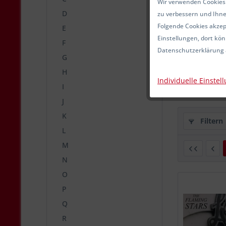
Wir verwenden Cookies.
D
zu verbessern und Ihne
Folgende Cookies akzept
E
Einstellungen, dort kön
F
CELTIX 
Datenschutzerklärung 
W
G
H
Individuelle Einstel
I
J
K
Filtern
L
M
N
O
P
Q
R