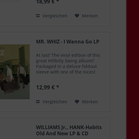
18,99 € *
7. Saturday Night (Is The
Loneliest Night...
Vergleichen
Merken
MR. WHIZ - I Wanna Go LP
At last! The vinyl edition of this
great Hillbilly Swing album!!
Packaged in a deluxe foldout
sleeve with one of the nicest
designs ever on El Toro
catalogue! Features 17 tracks, 6
12,99 € *
more than the CD version!!! Track
listing: SIDE A I...
Vergleichen
Merken
WILLIAMS Jr., HANK-Habits
Old And New LP & CD