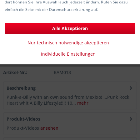
dort können Sie Ihre Auswahl auch jederzeit ändern. Rufen Sie dazu
13,90 € *
einfach die Seite mit der Datenschutzerklärung auf.
inkl. MwSt.
zzgl. Versandkosten
Sofort versandfertig, Lieferzeit ca. 1-3 Werktage
Alle Akzeptieren
In den
Warenkorb
Nur technisch notwendige akzeptieren
Individuelle Einstellungen
Merken
Artikel-Nr.:
BAM013
Beschreibung
Punk-a-Billy with an own sound from Mexixo! ...Punk Rock
Heart whit A Billy Lifestyle!!!! 10...
mehr
Produkt-Videos
Produkt-Videos
ansehen