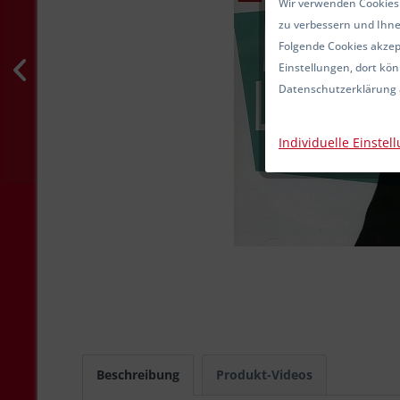
Wir verwenden Cookies.
zu verbessern und Ihne
Folgende Cookies akzept
Einstellungen, dort kön
Datenschutzerklärung 
Individuelle Einstel
Beschreibung
Produkt-Videos