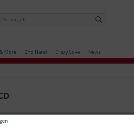
 & More
2nd Hand
Crazy Love
News
 CD
8,98 €
ngen
inkl. MwSt.
zzg