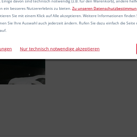
 Einige davon sind technisch notwendig (z.B. für den Warenkorb), andere hel
Sofort ver
n ein besseres Nutzererlebnis zu bieten.
Zu unseren Datenschutzbestimmun
ieren Sie mit einem Klick auf Alle akzeptieren. Weitere Informationen finden 
nen Sie Ihre Auswahl auch jederzeit ändern. Rufen Sie dazu einfach die Seite 
auf.
Vergleic
Artikel-Nr.:
lungen
Nur technisch notwendige akzeptieren