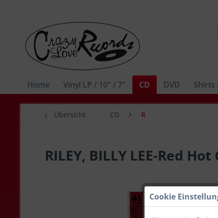
Home
Vinyl LP / 10" / 7"
CD
DVD
Shirts
Übersicht
CD
R
RILEY, BILLY LEE-Red Hot
Cookie Einstellu