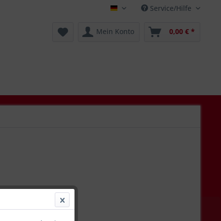
Service/Hilfe
Deutsch
Mein Konto
0,00 € *
 *
l. Versandkosten