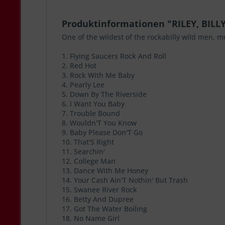
Produktinformationen "RILEY, BILL
One of the wildest of the rockabilly wild men, m
1. Flying Saucers Rock And Roll
2. Red Hot
3. Rock With Me Baby
4. Pearly Lee
5. Down By The Riverside
6. I Want You Baby
7. Trouble Bound
8. Wouldn'T You Know
9. Baby Please Don'T Go
10. That'S Right
11. Searchin'
12. College Man
13. Dance With Me Honey
14. Your Cash Ain'T Nothin' But Trash
15. Swanee River Rock
16. Betty And Dupree
17. Got The Water Boiling
18. No Name Girl