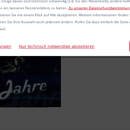
 Einige davon sind technisch notwendig (z.B. für den Warenkorb), andere hel
Sofort ver
n ein besseres Nutzererlebnis zu bieten.
Zu unseren Datenschutzbestimmun
ieren Sie mit einem Klick auf Alle akzeptieren. Weitere Informationen finden 
nen Sie Ihre Auswahl auch jederzeit ändern. Rufen Sie dazu einfach die Seite 
auf.
Vergleic
Artikel-Nr.:
lungen
Nur technisch notwendige akzeptieren