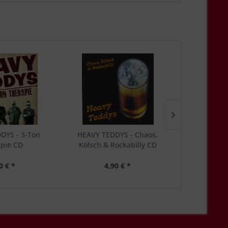
DYS - 3-Ton
HEAVY TEDDYS - Chaos,
ALI GATOR
pie CD
Kölsch & Rockabilly CD
HOT REPTIL
0 € *
4,90 € *
12