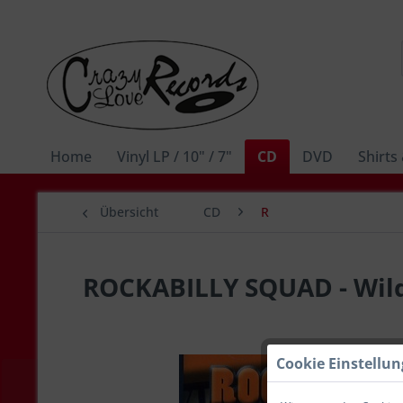
Home
Vinyl LP / 10" / 7"
CD
DVD
Shirts
Übersicht
CD
R
ROCKABILLY SQUAD - Wild
Cookie Einstellu