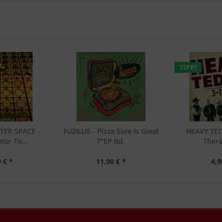
TIPP!
TER SPACE -
FUZILLIS - Pizza Sure Is Good
HEAVY TED
tor To...
7"EP ltd.
Thera
 € *
11,90 € *
4,9