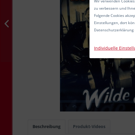
Wir verwenden Cookies.
zu verbessern und Ihne
Folgende Cookies akzept
Einstellungen, dort kön
Datenschutzerklärung 
Individuelle Einstel
Beschreibung
Produkt-Videos