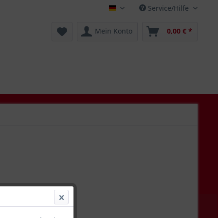
Service/Hilfe
Deutsch
Mein Konto
0,00 € *
€ *
l. Versandkosten