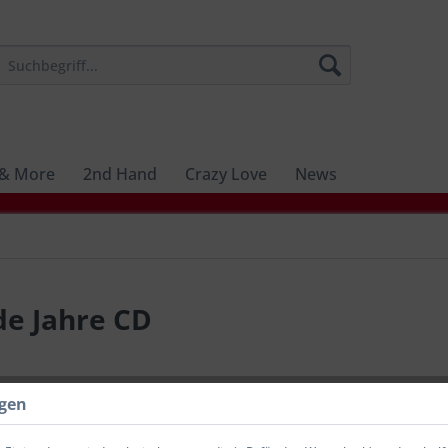
 & More
2nd Hand
Crazy Love
News
e Jahre CD
14,49 
ngen
inkl. MwSt.
zzg