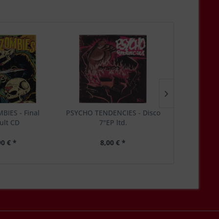
IES - Final
PSYCHO TENDENCIES - Disco
SPASTIKS
ult CD
7"EP ltd.
12"MLP
90 € *
8,00 € *
5,