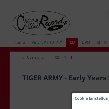
Home
Vinyl LP / 10" / 7"
CD
DVD
Shirts
Übersicht
CD
T
TIGER ARMY - Early Years
Cookie Einstellu