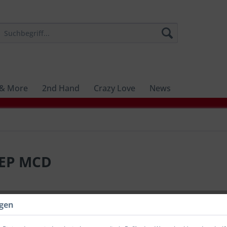
 & More
2nd Hand
Crazy Love
News
 EP MCD
7,00 €
ngen
inkl. MwSt.
zzg