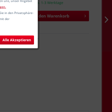
fen uns, unser Angebot
sandfertig, Lieferzeit ca. 1-3 Werktage
gen.
Sie in den Privatsphäre-
In den
Warenkorb
mit der
hen
Merken
80450-2CD
Alle Akzeptieren