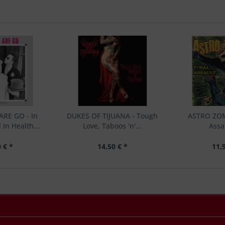
RE GO - In
DUKES OF TIJUANA - Tough
ASTRO ZOMB
In Health...
Love, Taboos 'n'...
Assa
 € *
14,50 € *
11,