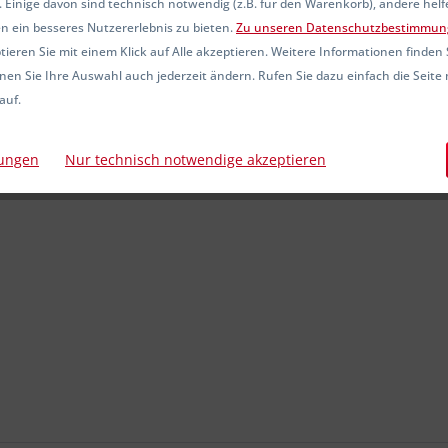
 Einige davon sind technisch notwendig (z.B. für den Warenkorb), andere hel
Sofort ver
n ein besseres Nutzererlebnis zu bieten.
Zu unseren Datenschutzbestimmun
ieren Sie mit einem Klick auf Alle akzeptieren. Weitere Informationen finden 
nen Sie Ihre Auswahl auch jederzeit ändern. Rufen Sie dazu einfach die Seite 
auf.
Vergleic
Artikel-Nr.:
lungen
Nur technisch notwendige akzeptieren