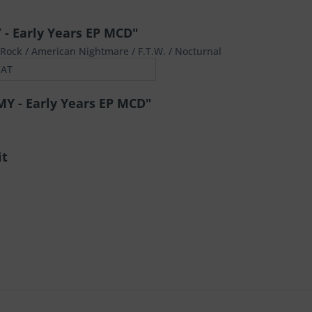
- Early Years EP MCD"
t Rock / American Nightmare / F.T.W. / Nocturnal
CAT
Y - Early Years EP MCD"
it