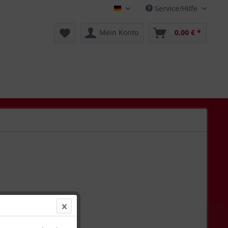
Service/Hilfe
Deutsch
Mein Konto
0,00 € *
 *
l. Versandkosten